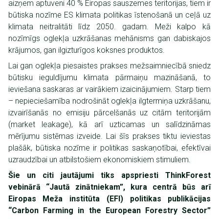
aizņem aptuveni 40 % Eiropas sauszemes teritorijas, tiem ir
būtiska nozīme ES klimata politikas īstenošanā un ceļā uz
klimata neitralitāti līdz 2050. gadam. Meži kalpo kā
nozīmīgs oglekļa uzkrāšanas mehānisms gan dabiskajos
krājumos, gan ilgizturīgos koksnes produktos.
Lai gan oglekļa piesaistes prakses mežsaimniecībā sniedz
būtisku ieguldījumu klimata pārmaiņu mazināšanā, to
ieviešana saskaras ar vairākiem izaicinājumiem. Starp tiem
– nepieciešamība nodrošināt oglekļa ilgtermiņa uzkrāšanu,
izvairīšanās no emisiju pārcelšanās uz citām teritorijām
(market leakage), kā arī uzticamas un salīdzināmas
mērījumu sistēmas izveide. Lai šīs prakses tiktu ieviestas
plašāk, būtiska nozīme ir politikas saskaņotībai, efektīvai
uzraudzībai un atbilstošiem ekonomiskiem stimuliem.
Šie un citi jautājumi tiks apspriesti ThinkForest
vebinārā “Jautā zinātniekam”, kura centrā būs arī
Eiropas Meža institūta (EFI) politikas publikācijas
“Carbon Farming in the European Forestry Sector”