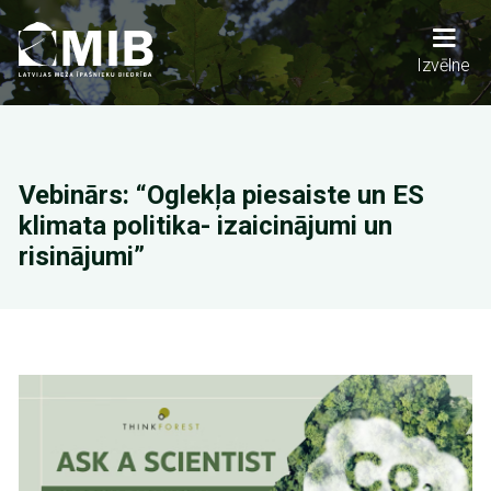
Skip
to
main
Main
Izvēlne
content
navigation
Vebinārs: “Oglekļa piesaiste un ES
klimata politika- izaicinājumi un
risinājumi”
Image