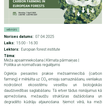
vebinārs
Norises datums
07.04.2025
Laiks
15:00
-
16:30
Lektors
Europian forest institute
Tēma
Meža apsaimniekošana |
Klimata pārmaiņas |
Politika un normatīvais regulējums
Oglekļa piesaistes prakse mežsaimniecībā (carbon
farming) ir mērķēta uz CO₂ emisiju samazināšanu, vienlaikus
nodrošinot ekosistēmu veselību un bioloģiskās
daudzveidības saglabāšanu. Tā ietver tādus risinājumus kā
apmežošana, mežaudžu struktūras dažādošana un
degradēto kūdrāju atjaunošana. Ņemot vērā, ka meži