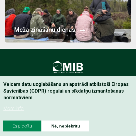
Meža zināšanu dienas
Latvijas Meža īpašnieku Biedrība
Veicam datu uzglabāšanu un apstrādi atbilstoši Eiropas
Savienības (GDPR) regulai un sīkdatņu izmantošanas
normatīviem
Footer
Privātuma politika
menu
More info
Es piekrītu
Nē, nepiekrītu