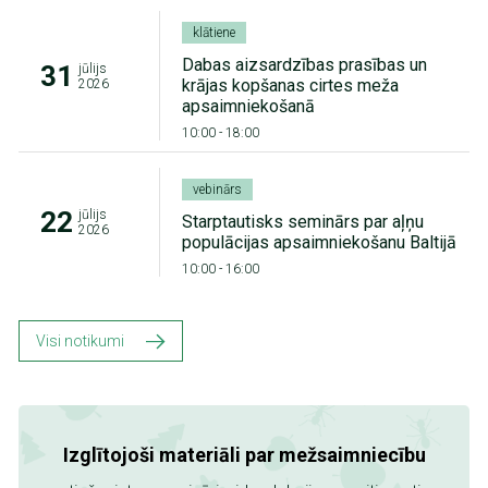
klātiene
Dabas aizsardzības prasības un
31
jūlijs
krājas kopšanas cirtes meža
2026
apsaimniekošanā
10:00
-
18:00
vebinārs
22
jūlijs
Starptautisks seminārs par aļņu
2026
populācijas apsaimniekošanu Baltijā
10:00
-
16:00
Visi notikumi
Izglītojoši materiāli par mežsaimniecību