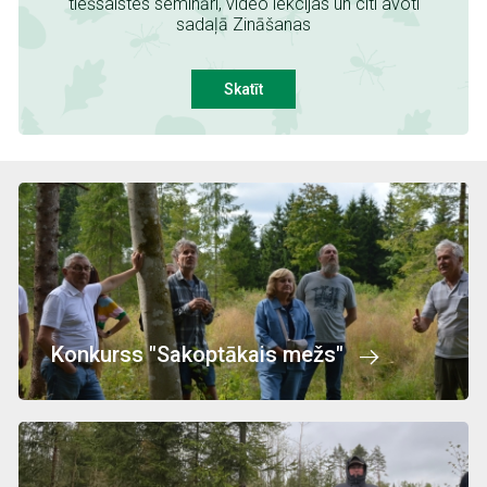
tiešsaistes semināri, video lekcijas un citi avoti
sadaļā Zināšanas
Skatīt
Attēls
Konkurss "Sakoptākais mežs"
Attēls