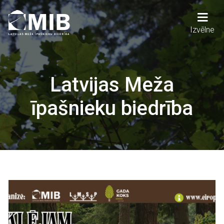
Pārlekt
uz
galveno
Main
Izvēlne
saturu
navigation
Latvijas Meža
īpašnieku biedrība
Attēls
Attēls