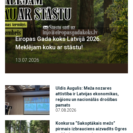
Eiropas Gada koks Latvijā 2026.
Meklējam koku ar stāstu!
13.07.2026
Attēls
Uldis Augulis: Meža nozares
attīstība ir Latvijas ekonomikas,
reģionu un nacionālās drošības
pamats
07.08.2026
Attēls
Konkursa “Sakoptākais mežs”
pirmais izbrauciens aizvadīts Ogres