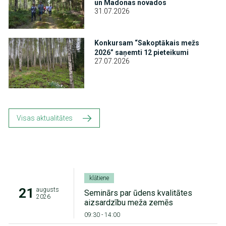
un Madonas novados
31.07.2026
Attēls
Konkursam “Sakoptākais mežs
2026” saņemti 12 pieteikumi
27.07.2026
Visas aktualitātes
klātiene
21
augusts
Seminārs par ūdens kvalitātes
2026
aizsardzību meža zemēs
09:30
-
14:00