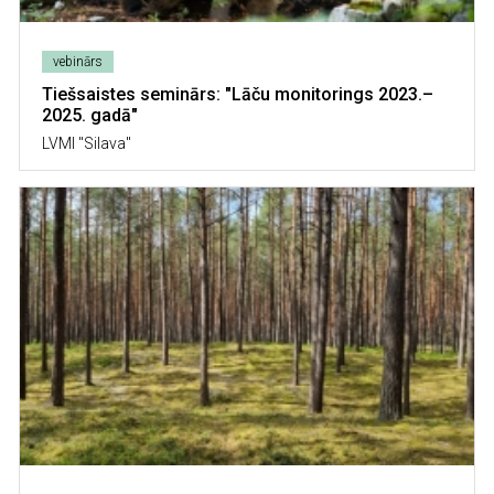
vebinārs
Tiešsaistes seminārs: "Lāču monitorings 2023.–
2025. gadā"
LVMI "Silava"
Image