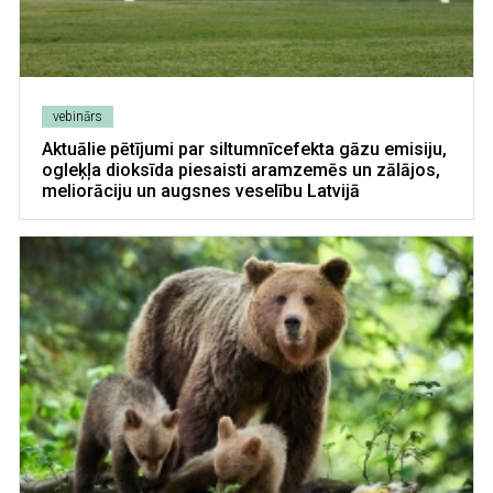
vebinārs
Aktuālie pētījumi par siltumnīcefekta gāzu emisiju,
ogleķļa dioksīda piesaisti aramzemēs un zālājos,
meliorāciju un augsnes veselību Latvijā
Image