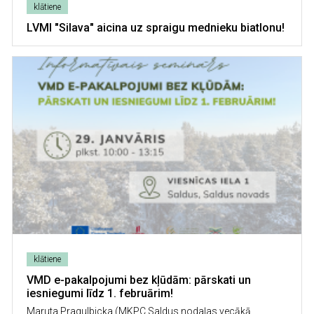
klātiene
LVMI "Silava" aicina uz spraigu mednieku biatlonu!
Image
klātiene
VMD e-pakalpojumi bez kļūdām: pārskati un
iesniegumi līdz 1. februārim!
Maruta Pragulbicka (MKPC Saldus nodaļas vecākā