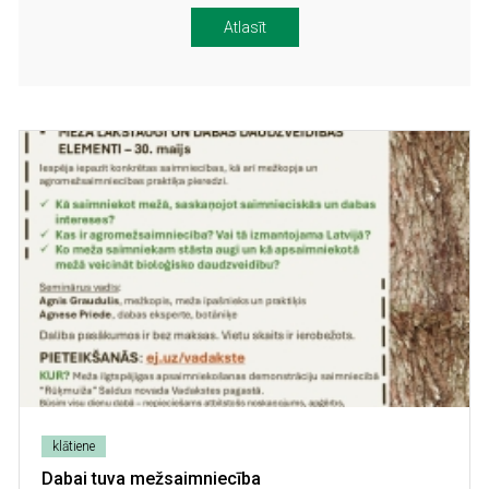
Image
klātiene
Dabai tuva mežsaimniecība