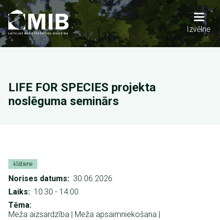
Pārlekt
uz
galveno
Main
Izvēlne
saturu
navigation
LIFE FOR SPECIES projekta
noslēguma seminārs
klātiene
Norises datums
30.06.2026
Laiks
10:30
-
14:00
Tēma
Meža aizsardzība |
Meža apsaimniekošana |