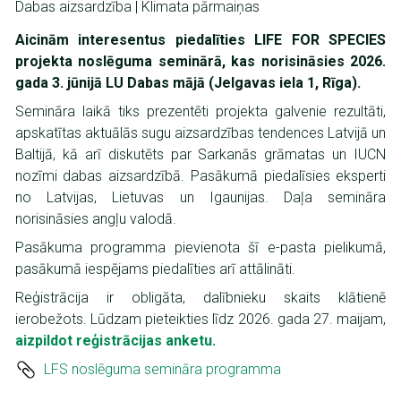
Dabas aizsardzība |
Klimata pārmaiņas
Aicinām interesentus piedalīties LIFE FOR SPECIES
projekta noslēguma seminārā, kas norisināsies 2026.
gada 3. jūnijā LU Dabas mājā (Jelgavas iela 1, Rīga).
Semināra laikā tiks prezentēti projekta galvenie rezultāti,
apskatītas aktuālās sugu aizsardzības tendences Latvijā un
Baltijā, kā arī diskutēts par Sarkanās grāmatas un IUCN
nozīmi dabas aizsardzībā. Pasākumā piedalīsies eksperti
no Latvijas, Lietuvas un Igaunijas. Daļa semināra
norisināsies angļu valodā.
Pasākuma programma pievienota šī e-pasta pielikumā,
pasākumā iespējams piedalīties arī attālināti.
Reģistrācija ir obligāta, dalībnieku skaits klātienē
ierobežots. Lūdzam pieteikties līdz 2026. gada 27. maijam,
aizpildot reģistrācijas anketu.
Dokuments
LFS noslēguma semināra programma