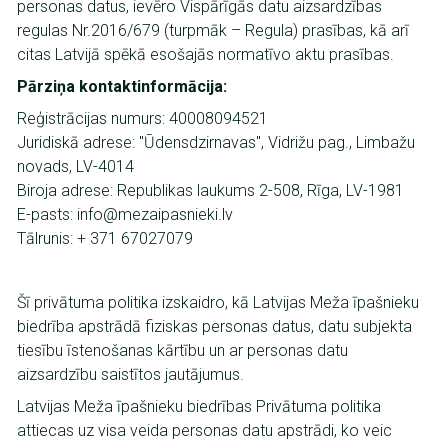
personas datus, ievēro Vispārīgās datu aizsardzības
regulas Nr.2016/679 (turpmāk – Regula) prasības, kā arī
citas Latvijā spēkā esošajās normatīvo aktu prasības.
Pārziņa kontaktinformācija:
Reģistrācijas numurs: 40008094521
Juridiskā adrese: "Ūdensdzirnavas", Vidrižu pag., Limbažu
novads, LV-4014
Biroja adrese: Republikas laukums 2-508, Rīga, LV-1981
E-pasts: info@mezaipasnieki.lv
Tālrunis: + 371 67027079
Šī privātuma politika izskaidro, kā Latvijas Meža īpašnieku
biedrība apstrādā fiziskas personas datus, datu subjekta
tiesību īstenošanas kārtību un ar personas datu
aizsardzību saistītos jautājumus.
Latvijas Meža īpašnieku biedrības Privātuma politika
attiecas uz visa veida personas datu apstrādi, ko veic