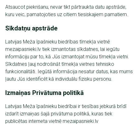
Atsaucot piekrišanu, nevar tikt pārtraukta datu apstrāde,
kuru veic, pamatojoties uz citiem tiesiskajiem pamatiem.
Sīkdatņu apstrāde
Latvijas Meža īpašnieku biedrības tīmekļa vietnē
mezaipasnieki.lv tiek izmantotas sīkdatnes, lai iegūtu
informāciju par to, kā Jūs izmantojat mūsu tīmekļa vietni.
Sīkdatnes ļauj nodrošināt tīmekļa vietnes tehnisko
funkcionalitāti. Iegūtā informācija nesatur datus, kas mums
ļautu Jūs identificēt kā individuālu fizisku personu.
Izmaiņas Privātuma politikā
Latvijas Meža īpašnieku biedrībai ir tiesības jebkurā brīdī
izdarīt izmaiņas šajā privātuma politikā, kuras tiek
publicētas interneta vietnē mezaipasnieki.lv