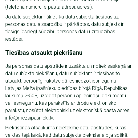
(telefona numuru, e-pasta adresi, adresi).
Ja datu subjektam šķiet, ka datu subjekta tiesības uz
personas datu aizsardzību ir pārkāptas, datu subjekts ir
tiesīgs iesniegt sūdzību personas datu uzraudzības
iestādei.
Tiesības atsaukt piekrišanu
Ja personas datu apstrāde ir uzsākta un notiek saskaņā ar
datu subjekta piekrišanu, datu subjektam ir tiesības to
atsaukt, personīgi rakstveidā iesniedzot iesniegumu
Latvijas Meža īpašnieku biedrības birojā Rīgā, Republikas
laukumā 2-508, uzrādot personu apliecinošu dokumentu
vai iesniegumu, kas parakstīts ar drošu elektronisko
parakstu, nosūtot elektroniski uz elektroniskā pasta adresi
info@mezaipasnieki.lv.
Piekrišanas atsaukums neietekmē datu apstrādes, kuras
veiktas tajā laikā, kad datu subjekta piekrišana bija spēkā.