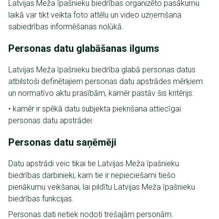
Latvijas Meža īpašnieku biedrības organizēto pasākumu
laikā var tikt veikta foto attēlu un video uzņemšana
sabiedrības informēšanas nolūkā.
Personas datu glabāšanas ilgums
Latvijas Meža īpašnieku biedrība glabā personas datus
atbilstoši definētajiem personas datu apstrādes mērķiem
un normatīvo aktu prasībām, kamēr pastāv šis kritērijs:
• kamēr ir spēkā datu subjekta piekrišana attiecīgai
personas datu apstrādei
Personas datu saņēmēji
Datu apstrādi veic tikai tie Latvijas Meža īpašnieku
biedrības darbinieki, kam tie ir nepieciešami tiešo
pienākumu veikšanai, lai pildītu Latvijas Meža īpašnieku
biedrības funkcijas.
Personas dati netiek nodoti trešajām personām.