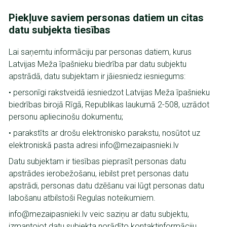
Piekļuve saviem personas datiem un citas
datu subjekta tiesības
Lai saņemtu informāciju par personas datiem, kurus
Latvijas Meža īpašnieku biedrība par datu subjektu
apstrādā, datu subjektam ir jāiesniedz iesniegums:
• personīgi rakstveidā iesniedzot Latvijas Meža īpašnieku
biedrības birojā Rīgā, Republikas laukumā 2-508, uzrādot
personu apliecinošu dokumentu;
• parakstīts ar drošu elektronisko parakstu, nosūtot uz
elektroniskā pasta adresi info@mezaipasnieki.lv
Datu subjektam ir tiesības pieprasīt personas datu
apstrādes ierobežošanu, iebilst pret personas datu
apstrādi, personas datu dzēšanu vai lūgt personas datu
labošanu atbilstoši Regulas noteikumiem.
info@mezaipasnieki.lv veic saziņu ar datu subjektu,
izmantojot datu subjekta norādīto kontaktinformāciju