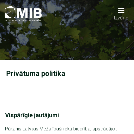
Pārlekt
uz
galveno
Main
Izvēlne
saturu
navigation
Privātuma politika
Vispārīgie jautājumi
Pārzinis Latvijas Meža īpašnieku biedrība, apstrādājot