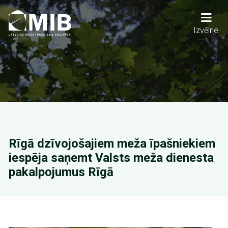
Pārlekt
uz
galveno
Main
Izvēlne
saturu
navigation
Rīgā dzīvojošajiem meža īpašniekiem
iespēja saņemt Valsts meža dienesta
pakalpojumus Rīgā