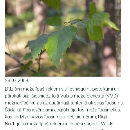
28.07.2008
Līdz šim meža īpašniekiem visi iesniegumi, pieteikumi un
pārskati bija jāiesniedz tajā Valsts meža dienesta (VMD)
mežniecībā, kuras uzraugāmajā teritorijā atrodas īpašums.
Šāda kārtība ievērojami apgrūtināja tos meža īpašniekus,
kas nedzīvo savos īpašumos, bet, piemēram, Rīgā.
No 1. jūlija meža īpašniekiem ir iespēja saņemt Valsts