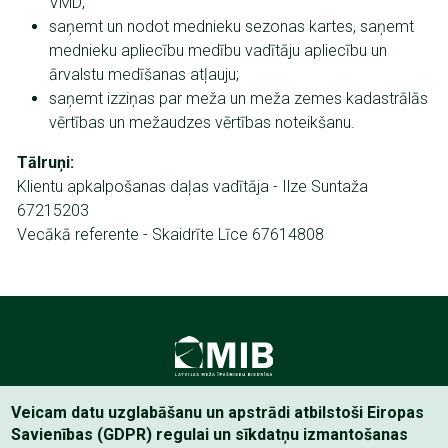
VMD;
saņemt un nodot mednieku sezonas kartes, saņemt
mednieku apliecību medību vadītāju apliecību un
ārvalstu medīšanas atļauju;
saņemt izziņas par meža un meža zemes kadastrālās
vērtības un mežaudzes vērtības noteikšanu.
Tālruņi:
Klientu apkalpošanas daļas vadītāja - Ilze Suntaža
67215203
Vecākā referente - Skaidrīte Līce 67614808
Latvijas Meža īpašnieku Biedrība
Veicam datu uzglabāšanu un apstrādi atbilstoši Eiropas
Savienības (GDPR) regulai un sīkdatņu izmantošanas