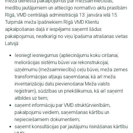
meža dienesta pakalpojumus par mežsaimniecības,
medību jautājumiem un attiecīgo normatīvo aktu prasībām
Rīgā, VMD centrālajā administrācijā 13. janvāra ielā 15.
Turpmāk meža īpašniekiem Rīgā VMD Klientu
apkalpošanas daļā ir iespējams saņemt šādus
pakalpojumus, neatkarīgi no viņu īpašuma atrašanas vietas
Latvijā:
Iesniegt iesniegumus (apliecinājumu koku ciršanai,
meliorācijas sistēmu būvei vai rekonstrukcijai,
uzņēmumu (mežsaimniecību) ceļu būvei, meža zemes
transformācijas atļauju saņemšanai, kā arī meža
inventarizāciju datu pievienošanai Meža valsts
reģistram), sūdzības un priekšlikumus, kā arī saņemt
atbildes uz tiem;
saņemt informāciju par VMD struktūrvienībām,
pakalpojumu veidiem, saņemšanas kārtību un
nepieciešamiem dokumentiem;
saņemt konsultācijas par jautājumu risināšanas kārtību