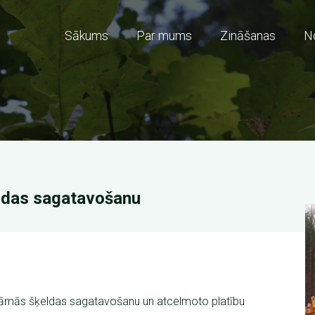
Sākums
Par mums
Zināšanas
N
Main
navigation
eldas sagatavošanu
rināmās šķeldas sagatavošanu un atcelmoto platību