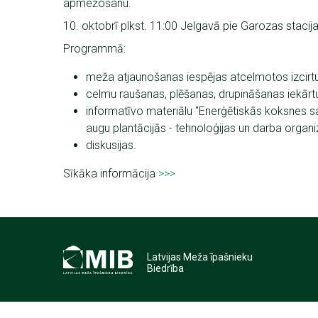
apmežošanu.
10. oktobrī plkst. 11:00 Jelgavā pie Garozas stacija
Programmā:
meža atjaunošanas iespējas atcelmotos izcir
celmu raušanas, plēšanas, drupināšanas iekārt
informatīvo materiālu "Enerģētiskās koksnes
augu plantācijās - tehnoloģijas un darba organiz
diskusijas.
Sīkāka informācija
>>>
Latvijas Meža īpašnieku
Biedrība