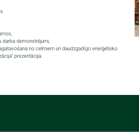
s.
tumos;
u darba demonstrējumi;
 sagatavošana no celmiem un daudzgadīgo enerģētisko
ācija" prezentācija;