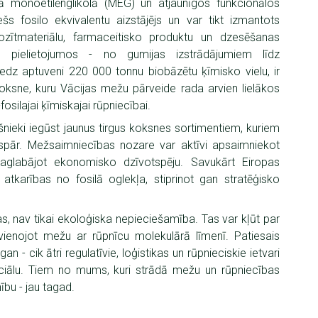
tā monoetilēnglikolā (MEG) un atjaunīgos funkcionālos
ešs fosilo ekvivalentu aizstājējs un var tikt izmantots
pozītmateriālu, farmaceitisko produktu un dzesēšanas
 pielietojumos - no gumijas izstrādājumiem līdz
edz aptuveni 220 000 tonnu biobāzētu ķīmisko vielu, ir
koksne, kuru Vācijas mežu pārveide rada arvien lielākos
silajai ķīmiskajai rūpniecībai.
šnieki iegūst jaunus tirgus koksnes sortimentiem, kuriem
ispār. Mežsaimniecības nozare var aktīvi apsaimniekot
saglabājot ekonomisko dzīvotspēju. Savukārt Eiropas
tkarības no fosilā oglekļa, stiprinot gan stratēģisko
as, nav tikai ekoloģiska nepieciešamība. Tas var kļūt par
ienojot mežu ar rūpnīcu molekulārā līmenī. Patiesais
an - cik ātri regulatīvie, loģistikas un rūpnieciskie ietvari
nciālu. Tiem no mums, kuri strādā mežu un rūpniecības
ību - jau tagad.