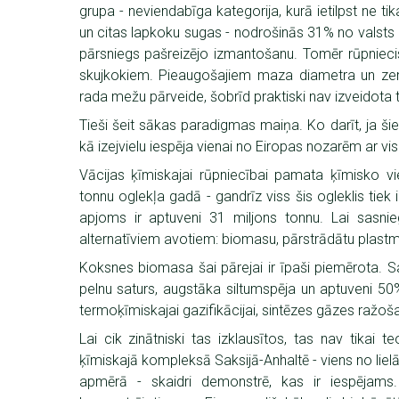
grupa - neviendabīga kategorija, kurā ietilpst ne tik
un citas lapkoku sugas - nodrošinās 31% no valsts 
pārsniegs pašreizējo izmantošanu. Tomēr rūpnieci
skujkokiem. Pieaugošajiem maza diametra un zem
rada mežu pārveide, šobrīd praktiski nav izveidota 
Tieši šeit sākas paradigmas maiņa. Ko darīt, ja šie
kā izejvielu iespēja vienai no Eiropas nozarēm ar v
Vācijas ķīmiskajai rūpniecībai pamata ķīmisko vi
tonnu oglekļa gadā - gandrīz viss šis ogleklis tiek
apjoms ir aptuveni 31 miljons tonnu. Lai sasniegtu 
alternatīviem avotiem: biomasu, pārstrādātu plast
Koksnes biomasa šai pārejai ir īpaši piemērota. S
pelnu saturs, augstāka siltumspēja un aptuveni 50
termoķīmiskajai gazifikācijai, sintēzes gāzes ražoš
Lai cik zinātniski tas izklausītos, tas nav tikai 
ķīmiskajā kompleksā Saksijā-Anhaltē - viens no liel
apmērā - skaidri demonstrē, kas ir iespējams. 