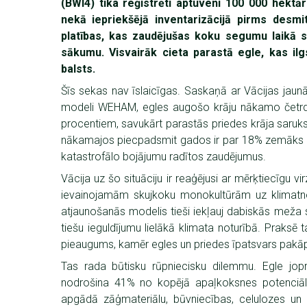
(BWI4) tika reģistrēti aptuveni 100 000 hektār
nekā iepriekšējā inventarizācijā pirms desmi
platības, kas zaudējušas koku segumu laikā
sākumu. Visvairāk cieta parastā egle, kas il
balsts.
Šīs sekas nav īslaicīgas. Saskaņā ar Vācijas jau
modeli WEHAM, egles augošo krāju nākamo četrde
procentiem, savukārt parastās priedes krāja saruk
nākamajos piecpadsmit gados ir par 18% zemāks n
katastrofālo bojājumu radītos zaudējumus.
Vācija uz šo situāciju ir reaģējusi ar mērķtiecīgu vir
ievainojamām skujkoku monokultūrām uz klimatn
atjaunošanās modelis tieši iekļauj dabiskās meža 
tiešu ieguldījumu lielākā klimata noturībā. Praksē
pieaugums, kamēr egles un priedes īpatsvars pakā
Tas rada būtisku rūpniecisku dilemmu. Egle jo
nodrošina 41% no kopējā apaļkoksnes potenciāl
apgādā zāģmateriālu, būvniecības, celulozes un p