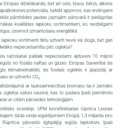
ai Eiropas dižskābardis, bet arī osis, kļava, bērzs, alksnis
apaļkoksnes potenciāla, turklāt apjomos, kas ievērojami
skās pārstrādes jaudas joprojām pārsvarā ir pielāgotas
ākas kvalitātes lapkoku sortimentiem, ko neizbēgami
tirgus, izņemot izmantošanu enerģētikā.
 lapkoku sortimenti tiktu uztverti nevis kā slogs, bet gan
islielāko nepieciešamību pēc oglekļa?
elu ražošanai pašlaik nepieciešami aptuveni 10 miljoni
 iegūts no fosilās naftas un gāzes. Eiropas Savienībā šis
klimatneitralitāti, šis fosilais ogleklis ir jāaizstāj ar
masu un uztverto CO₂.
alīdzinājumā ar lauksaimniecības biomasu tai ir zemāks
% oglekļa saturs sausnā, kas to padara īpaši piemērotu
anai un citām pārveides tehnoloģijām.
teorētisks scenārijs. UPM biorafinēšanas rūpnīca Leunas
ākajiem šāda veida ieguldījumiem Eiropā, 1,3 miljardu eiro
Rūpnīca pārveido ilgtspējīgi iegūtu lapkoksni, īpaši