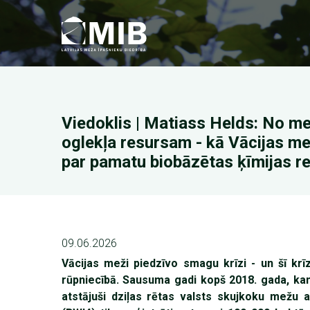
Pārlekt
uz
galveno
saturu
Viedoklis | Matiass Helds: No me
oglekļa resursam - kā Vācijas me
par pamatu biobāzētas ķīmijas re
09.06.2026
Vācijas meži piedzīvo smagu krīzi - un šī k
rūpniecībā. Sausuma gadi kopš 2018. gada, kam
atstājuši dziļas rētas valsts skujkoku mežu a