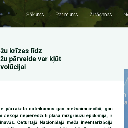
Sākums
Par mums
Zināšanas
N
Main
navigation
žu krīzes līdz
žu pārveide var kļūt
volūcijai
A
A
rīze pārraksta noteikumus gan mežsaimniecībā, gan
 sekoja nepieredzēti plaša mizgraužu epidēmija, ir
inavās. Ceturtajā Nacionālajā meža inventarizācijā