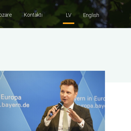
ozare
Kontakti
LV
English
ttēls
ttēls