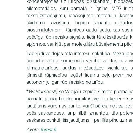
koncentrējoties uz Eiropas dižskābardi, biobāzē
pildmateriālos, kuru pamatā ir lignīns. MEG ir ti
tekstilizstrādājumu, iepakojuma materiālu, kom
šķidrumu ražošanā. Lignīnu izmanto dažādos
biostimulatoriem. Rūpnīcas gada jauda, kas sasni
spēcīgs rūpniecisks signāls: tieši tā dižskābarža 
apjomos, var kļūt par molekulāru būvelementu pēc-fo
Tādējādi veidojas reta interešu sakritība. Meža īpa
šobrīd ir zema komerciālā vērtība vai tās nav v
klimatnoturīgas jauktas mežaudzes, vienlaikus 
ķīmiskā rūpniecība iegūst ticamu ceļu prom no a
autonomiju, gan rūpniecisko noturību.
*
Waldumbau
*, ko Vācijai uzspiež klimata pārmaiņ
pamatu jaunai bioekonomikas vērtību ķēdei - sav
jautājums vairs nav par to, vai šī pāreja notiks, bet g
spēs saskaņoties, lai pilnībā izmantotu tās pote
saskares punktā, šis jautājums ir pelnījis pilnu uzman
Avots:
forest.fi