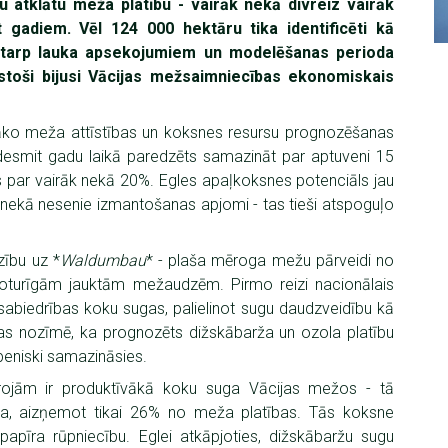
u atklātu meža platību - vairāk nekā divreiz vairāk
t gadiem. Vēl 124 000 hektāru tika identificēti kā
 starp lauka apsekojumiem un modelēšanas perioda
gstoši bijusi Vācijas mežsaimniecības ekonomiskais
nāko meža attīstības un koksnes resursu prognozēšanas
smit gadu laikā paredzēts samazināt par aptuveni 15
s par vairāk nekā 20%. Egles apaļkoksnes potenciāls jau
ekā nesenie izmantošanas apjomi - tas tieši atspoguļo
zību uz *
Waldumbau
* - plaša mēroga mežu pārveidi no
oturīgām jauktām mežaudzēm. Pirmo reizi nacionālais
sabiedrības koku sugas, palielinot sugu daudzveidību kā
 tas nozīmē, ka prognozēts dižskābarža un ozola platību
peniski samazināsies.
projām ir produktīvākā koku suga Vācijas mežos - tā
a, aizņemot tikai 26% no meža platības. Tās koksne
apīra rūpniecību. Eglei atkāpjoties, dižskābaržu sugu