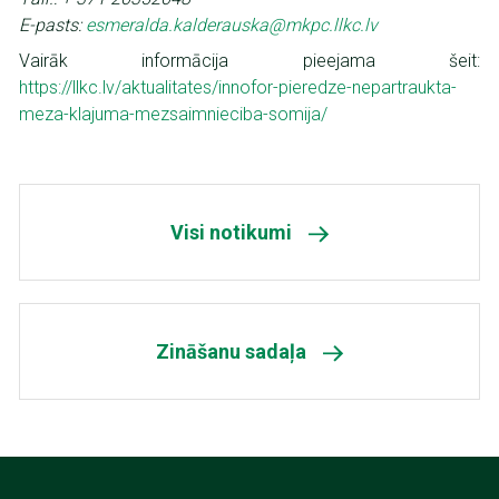
E-pasts:
esmeralda.kalderauska@mkpc.llkc.lv
Vairāk informācija pieejama šeit:
https://llkc.lv/aktualitates/innofor-pieredze-nepartraukta-
meza-klajuma-mezsaimnieciba-somija/
Visi notikumi
Zināšanu sadaļa