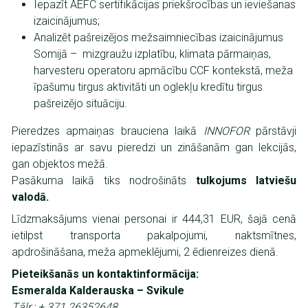
Iepazīt AEFC sertifikācijas priekšrocības un ieviešanas
izaicinājumus;
Analizēt pašreizējos mežsaimniecības izaicinājumus
Somijā – mizgraužu izplatību, klimata pārmaiņas,
harvesteru operatoru apmācību CCF kontekstā, meža
īpašumu tirgus aktivitāti un oglekļu kredītu tirgus
pašreizējo situāciju.
Pieredzes apmaiņas brauciena laikā
INNOFOR
pārstāvji
iepazīstinās ar savu pieredzi un zināšanām gan lekcijās,
gan objektos mežā.
Pasākuma laikā tiks nodrošināts
tulkojums latviešu
valodā.
Līdzmaksājums vienai personai ir 444,31 EUR, šajā cenā
ietilpst transporta pakalpojumi, naktsmītnes,
apdrošināšana, meža apmeklējumi, 2 ēdienreizes dienā.
Pieteikšanās un kontaktinformācija:
Esmeralda Kalderauska – Svikule
Tālr.: + 371 26352648