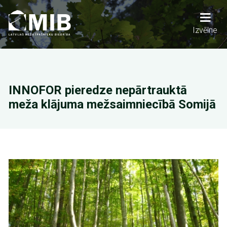
Pārlekt
uz
galveno
Main
Izvēlne
saturu
navigation
INNOFOR pieredze nepārtrauktā
meža klājuma mežsaimniecībā Somijā
Attēls