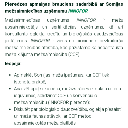
Pieredzes apmaiņas brauciens sadarbībā ar Somijas
mežsaimniecības uzņēmumu
INNOFOR
Mežsaimniecības uzņēmums
INNOFOR
ir mežu
apsaimniekotājs un sertifikācijas uzņēmums, kā arī
konsultants oglekļa kredītu un bioloģiskās daudzveidības
jautājumos.
INNOFOR
ir viens no pionieriem bezkailciršu
mežsaimniecības attīstībā, kas pazīstama kā nepārtrauktā
meža klājuma mežsaimniecība (CCF).
Iespēja:
Apmeklēt Somijas meža īpašumus, kur CCF tiek
īstenota praksē;
Analizēt apaļkoku cenu, mežizstrādes izmaksu un citu
ieguvumus, salīdzinot CCF un konvenciālo
mežsaimniecību (INNOFOR pieredze);
Diskutēt par bioloģisko
daudzveidību, oglekļa
piesaisti
un meža
faunas
stāvokli
ar CCF
metodi
apsaimniekotās
meža
platībās;