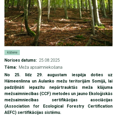
klātiene
Norises datums
25.08.2025
Tēma
Meža apsaimniekošana
No 25. līdz 29. augustam iespēja doties uz
Hämeenlinna un Aulanko mežu teritorijām Somijā, lai
padziļināti iepazītu nepārtrauktās meža klājuma
mežsaimniecības (CCF) metodes un jauno Ekoloģiskās
mežsaimniecības sertifikācijas asociācijas
(Association for Ecological Forestry Certification
AEFC) sertifikācijas sistēmu.