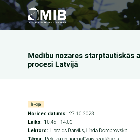
Pārlekt
uz
galveno
saturu
Medību nozares starptautiskās a
procesi Latvijā
lekcija
Norises datums
27.10.2023
Laiks
10:45
-
14:00
Lektors
Haralds Barviks, Linda Dombrovska
Tēma
Politika un normatīvais regulējums