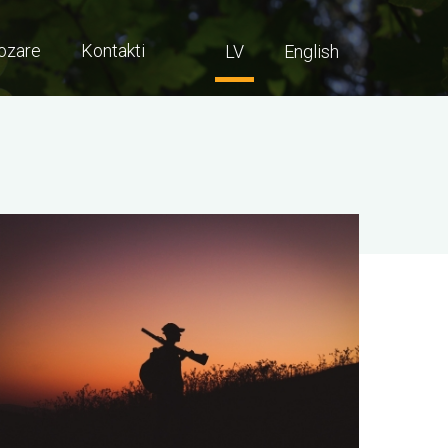
ozare
Kontakti
LV
English
ttēls