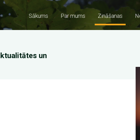
Sākums
Par mums
Zināšanas
N
Main
navigation
ktualitātes un
A