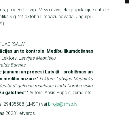
s, procesi Latvijā. Meža dzīvnieku populāciju kontrole.
tiks š.g. 27.oktobrī Limbažu novadā, Ungurpilī
").
lī UAC “SALA”
ācijas un to kontrole. Medību likumdošanas
"
Lektors: L
atvijas Mednieku
ralds Barviks
 jaunumi un procesi Latvijā - problēmas un
 un medību nozare."
Lektore: Latvijas Mednieku
“Medības” galvenā redaktore Linda Dombrovska
žu galotnes”"
Autors: Ansis Pūpols, žurnālists.
ās: 29435588 (LMSP) vai
birojs@lmsp.lv
as 2023" ietvaros.