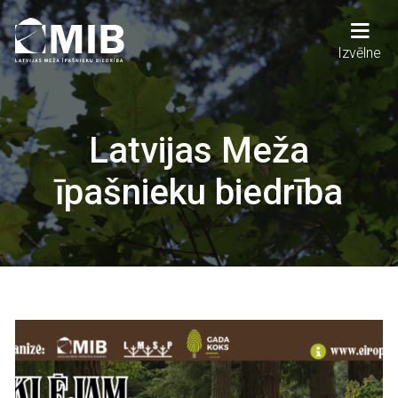
Pārlekt
uz
galveno
Main
Izvēlne
saturu
navigation
Latvijas Meža
īpašnieku biedrība
Attēls
Attēls