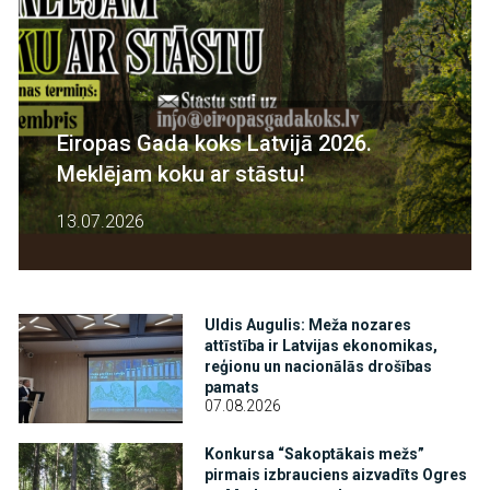
Eiropas Gada koks Latvijā 2026.
Meklējam koku ar stāstu!
13.07.2026
Attēls
Uldis Augulis: Meža nozares
attīstība ir Latvijas ekonomikas,
reģionu un nacionālās drošības
pamats
07.08.2026
Attēls
Konkursa “Sakoptākais mežs”
pirmais izbrauciens aizvadīts Ogres