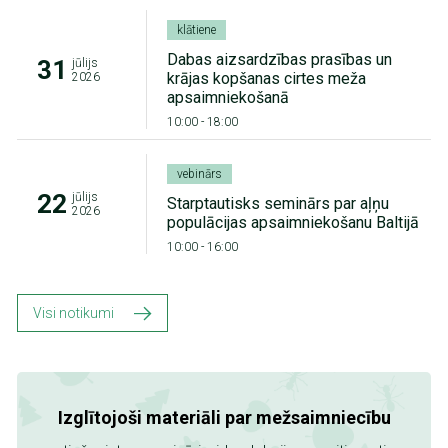
klātiene
Dabas aizsardzības prasības un
31
jūlijs
krājas kopšanas cirtes meža
2026
apsaimniekošanā
10:00
-
18:00
vebinārs
22
jūlijs
Starptautisks seminārs par aļņu
2026
populācijas apsaimniekošanu Baltijā
10:00
-
16:00
Visi notikumi
Izglītojoši materiāli par mežsaimniecību