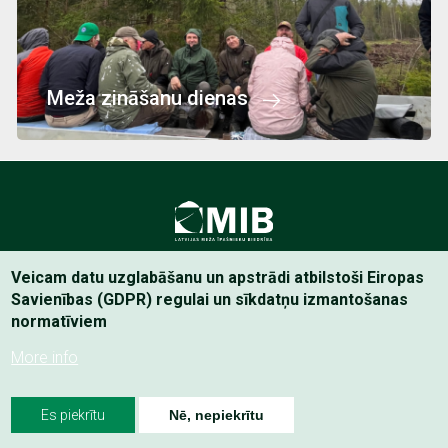
Meža zināšanu dienas
Latvijas Meža īpašnieku Biedrība
Veicam datu uzglabāšanu un apstrādi atbilstoši Eiropas
Savienības (GDPR) regulai un sīkdatņu izmantošanas
normatīviem
Footer
Privātuma politika
menu
More info
Es piekrītu
Nē, nepiekrītu