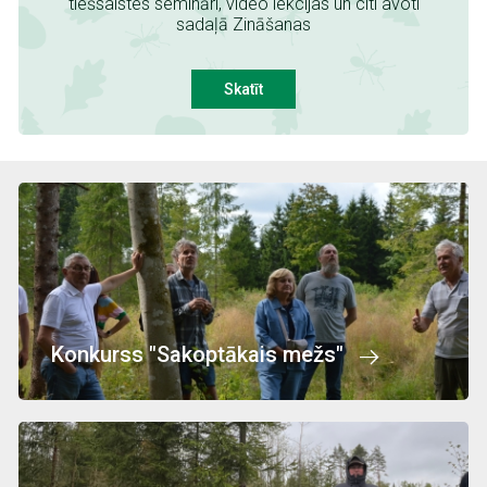
tiešsaistes semināri, video lekcijas un citi avoti
sadaļā Zināšanas
Skatīt
Attēls
Konkurss "Sakoptākais mežs"
Attēls