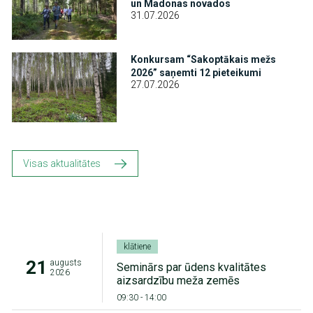
un Madonas novados
31.07.2026
Attēls
Konkursam “Sakoptākais mežs
2026” saņemti 12 pieteikumi
27.07.2026
Visas aktualitātes
klātiene
21
augusts
Seminārs par ūdens kvalitātes
2026
aizsardzību meža zemēs
09:30
-
14:00