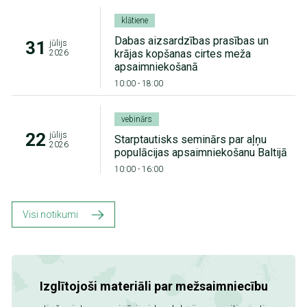
klātiene
Dabas aizsardzības prasības un
31
jūlijs
krājas kopšanas cirtes meža
2026
apsaimniekošanā
10:00
-
18:00
vebinārs
22
jūlijs
Starptautisks seminārs par aļņu
2026
populācijas apsaimniekošanu Baltijā
10:00
-
16:00
Visi notikumi
Izglītojoši materiāli par mežsaimniecību