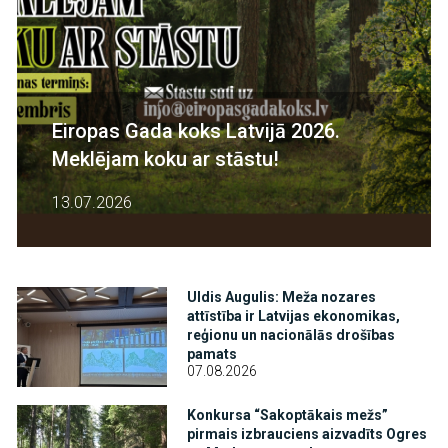
Eiropas Gada koks Latvijā 2026.
Meklējam koku ar stāstu!
13.07.2026
Attēls
Uldis Augulis: Meža nozares
attīstība ir Latvijas ekonomikas,
reģionu un nacionālās drošības
pamats
07.08.2026
Attēls
Konkursa “Sakoptākais mežs”
pirmais izbrauciens aizvadīts Ogres