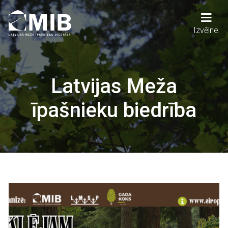
Pārlekt
uz
galveno
Main
Izvēlne
saturu
navigation
Latvijas Meža
īpašnieku biedrība
Attēls
Attēls