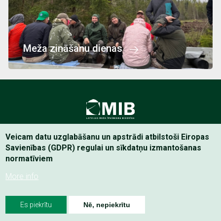
Meža zināšanu dienas
Latvijas Meža īpašnieku Biedrība
Veicam datu uzglabāšanu un apstrādi atbilstoši Eiropas
Savienības (GDPR) regulai un sīkdatņu izmantošanas
normatīviem
Footer
Privātuma politika
menu
More info
Es piekrītu
Nē, nepiekrītu