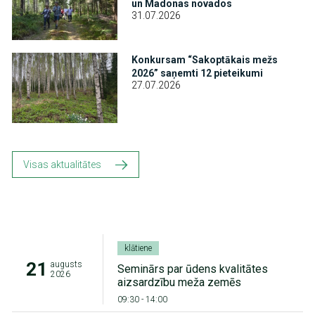
un Madonas novados
31.07.2026
Attēls
Konkursam “Sakoptākais mežs
2026” saņemti 12 pieteikumi
27.07.2026
Visas aktualitātes
klātiene
21
augusts
Seminārs par ūdens kvalitātes
2026
aizsardzību meža zemēs
09:30
-
14:00