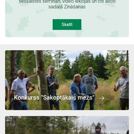
tiešsaistes semināri, video lekcijas un citi avoti
sadaļā Zināšanas
Skatīt
Attēls
Konkurss "Sakoptākais mežs"
Attēls